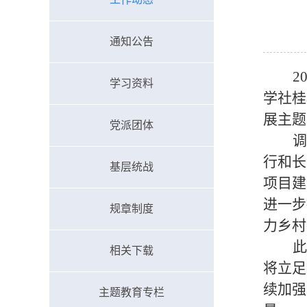
通知公告
2
学习资料
学社桂
展主题
党派团体
调
行和长
基层统战
项目建
进一步
规章制度
力乡村
此
相关下载
将立足
续加强
主题教育专栏