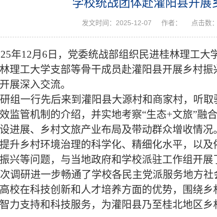
学校统战团体赴灌阳县开展
发文时间：2025-12-07
作者：
点击数
025年12月6日，
党委统战部组织
民进桂林理工大
林理工大学支部
等骨干成员
赴灌阳县开展乡村振
开展
深入交流。
研组一行先后来到灌阳县大源村和商家村，听取
效监管机制的介绍，并实地考察
“生态+文旅”
设进展、乡村文旅产业布局及带动群众增收情况
提升乡村环境治理的科学化、精细化水平，以及
振兴等问题，与当地政府和学校
派驻
工作组开展
次
调研
进一步畅通了学校各民主党派
服务地方社
高校在科技创新和人才培养方面的优势，围绕乡
智力支持和科技服务，为灌阳县乃至桂北地区乡